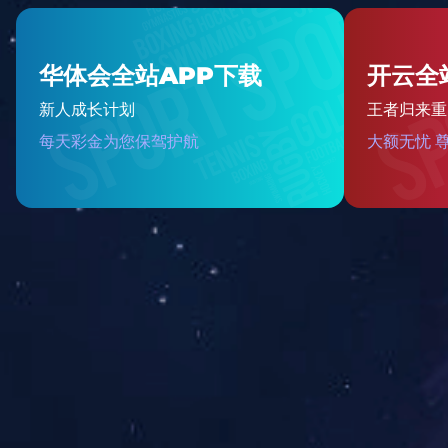
身体不好的足球明星如何克服健
2025-11-23
在足球的世界里，运动员们不仅要面对激烈
位身体不佳的足球明星，通过他们如何勇敢
疗帮助，以及最终重返赛场的励志故事进行
不屈精神，也为广大球迷提供了信心与希望
到体育精神的伟大与感动。
1、勇敢面对健康挑战
对于许多足球明星来说，身体上的健康问题
在职业生涯早期遭遇了一次严重的膝盖伤病
有选择放弃，而是积极调整自己的心态，接
的方法。
这种勇敢面对挑战的态度来自于他对足球事
的快乐，这种情感激励着他不断向前。在经
决心以更强大的姿态回到绿茵场上。