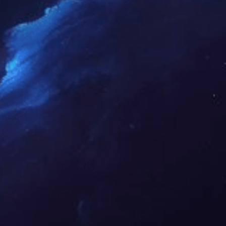
2026-01-05
足球明星球鞋品牌的崛起与
影响力分析及市场前景展望
2026-01-05
西安足球队强势领跑世界锦
标赛积分榜98分领先其他球
队
2026-01-03
深圳排球队在洲际杯中的耐
力表现令人赞叹展现出顽强
拼搏精神与团队合作力量
2025-12-25
杭州篮球队在全国耐力排行
榜中荣登第十名展现出强劲
实力与团队精神