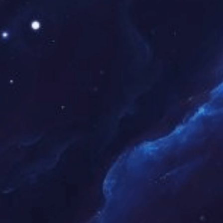
尤为重要。某位年轻天才因长期受困于慢性伤病而无
的小组，他们为他建立了一套完整且个性化治疗方
经过精密设计，以确保其恢复效果最佳。
议调整饮食和作息。他了解到，充足睡眠对肌肉修复
控制熬夜。此外，他还被推荐使用一些先进设备，如
程。