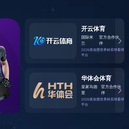
今日公司
企业服务
联络
bifa必发唯一