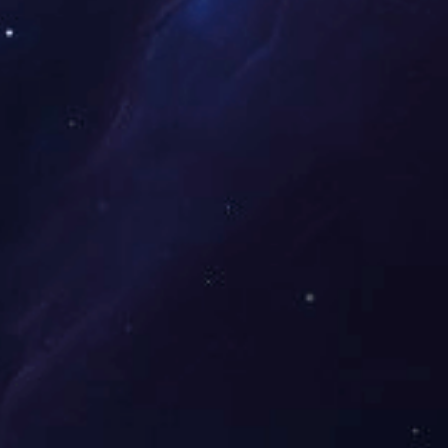
地摆脱了伤病阴影，再次站上比赛舞台。他用实际行
不了的问题，也为众多同样面临困境的人树立起榜
赛场后都会书写新的篇章。这其中，有人重新找回状
投入到青训工作，把自己的经验传承给下一代。而这
。